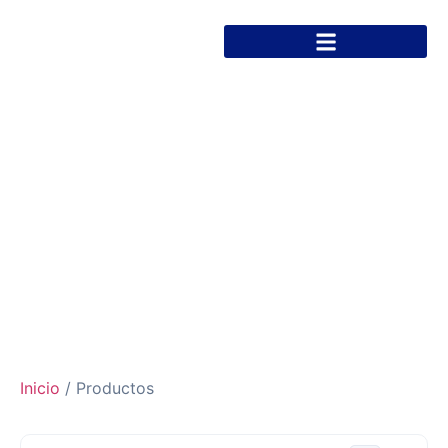
Productos
Llevamos más de 10 años transformando la salud a través de
soluciones confiables, seguras y humanas.
Inicio
/ Productos